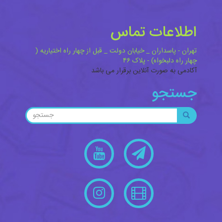
اطلاعات تماس
تهران - پاسداران _ خیابان دولت _ قبل از چهار راه اختیاریه (
چهار راه دلبخواه) - پلاک ۴۶
آکادمی به صورت آنلاین برقرار می باشد
جستجو