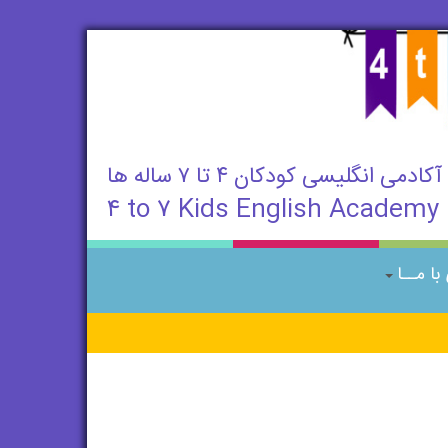
آکادمی انگلیسی کودکان ۴ تا ۷ ساله ها
۴ to ۷ Kids English Academy
ا مــا