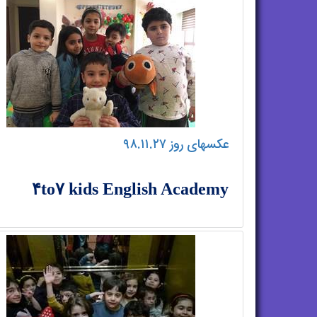
عکسهای روز ۹۸.۱۱.۲۷
۴to۷ kids English Academy