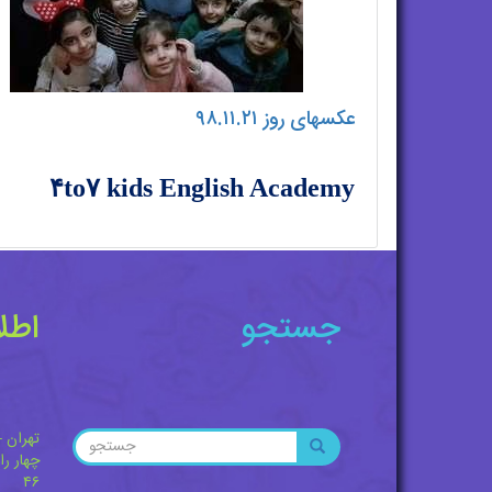
عکسهای روز ۹۸.۱۱.۲۱
۴to۷ kids English Academy
جستجو
اطل
تهران -
چهار را
۴۶