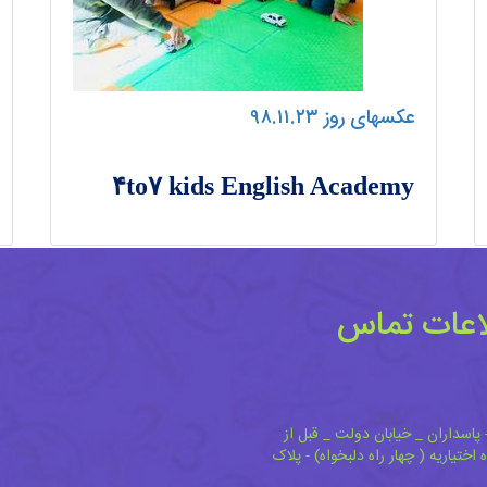
عکسهای روز ۹۸.۱۱.۲۳
۴to۷ kids English Academy
اعات تماس
 پاسداران _ خیابان دولت _ قبل از
ه اختیاریه ( چهار راه دلبخواه) - پلاک