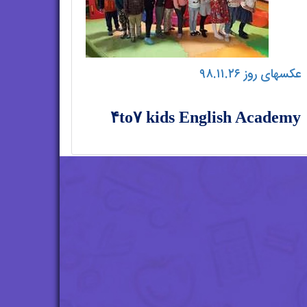
عکسهای روز ۹۸.۱۱.۲۶
۴to۷ kids English Academy