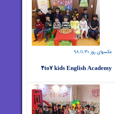
عکسهای روز ۹۸.۱۱.۳۰
۴to۷ kids English Academy