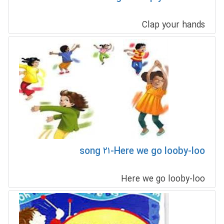
Clap your hands
song ۲۱-Here we go looby-loo
Here we go looby-loo