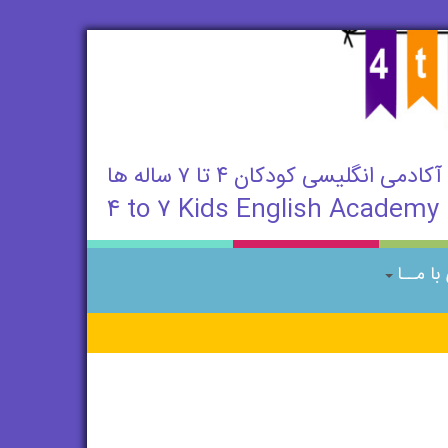
آکادمی انگلیسی کودکان ۴ تا ۷ ساله ها
۴ to ۷ Kids English Academy
ا مــا