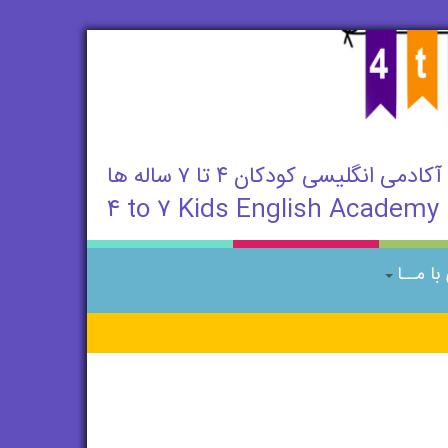
آکادمی انگلیسی کودکان ۴ تا ۷ ساله ها
۴ to ۷ Kids English Academy
ا مــا