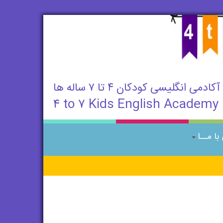
آکادمی انگلیسی کودکان ۴ تا ۷ ساله ها
۴ to ۷ Kids English Academy
ا مــا