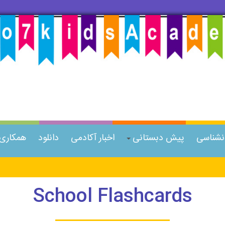
انشناسی
پیش دبستانی
اخبار آکادمی
دانلود
همکاری ب
School Flashcards