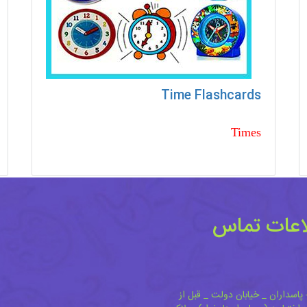
Time Flashcards
Times
اعات تماس
 پاسداران _ خیابان دولت _ قبل از