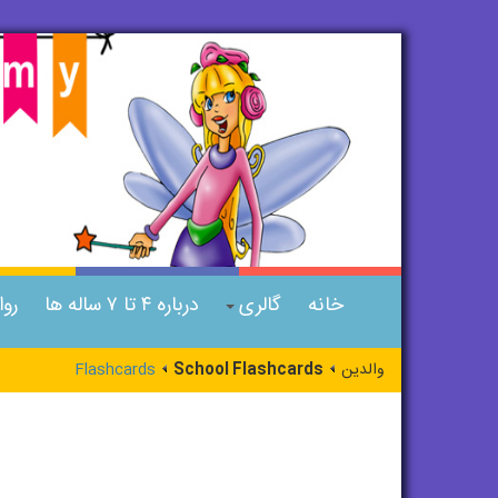
خانه
گالری
درباره ۴ تا ۷ ساله ها
رو
والدین
School Flashcards
Flashcards