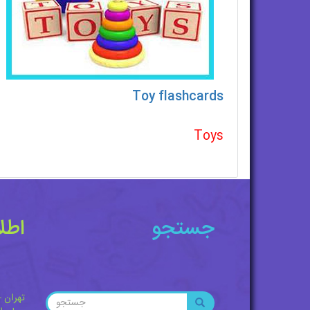
Toy flashcards
Toys
جستجو
اطل
تهران -