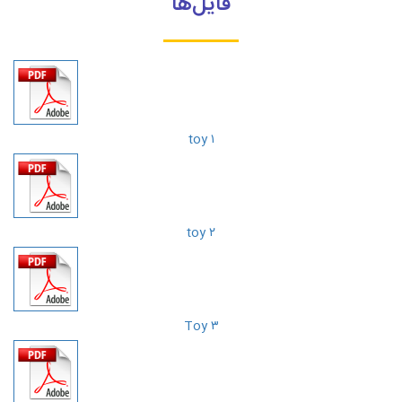
فایل‌ها
toy ۱
toy ۲
Toy ۳