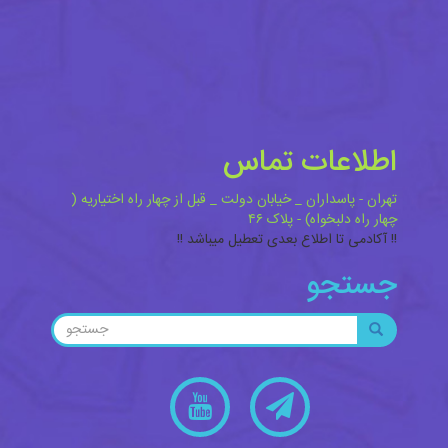
اطلاعات تماس
تهران - پاسداران _ خیابان دولت _ قبل از چهار راه اختیاریه (
چهار راه دلبخواه) - پلاک ۴۶
!! آکادمی تا اطلاع بعدی تعطیل میباشد !!
جستجو