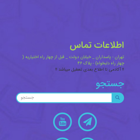
اطلاعات تماس
تهران - پاسداران _ خیابان دولت _ قبل از چهار راه اختیاریه (
چهار راه دلبخواه) - پلاک ۴۶
!! آکادمی تا اطلاع بعدی تعطیل میباشد !!
جستجو