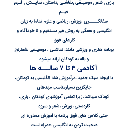
بازی , شعر , موسیـقی ,نقاشـی ,داستان، نمایــش , فـهم
فیـلم
سفالگـــــری ،ورزش، ریاضی و علوم تماما به زبان
انگلیسی و همگی به روش غیر مستقیم و نا خودآگاه و
کارهای فوق
برنامه هنری و ورزشی مانند: نقاشـی ، موسیـقی ،شطرنج
و باله به کودکان ارائه
میشود
آکادمی ۴ تا ۷ سالـــه ها
با ایجاد سبک جدید، درآموزش شاد انگلیسی به کودکان،
جایگزین بسیارمناسب مهدهای
کودک میباشد، زیرا تمامی آموزشهای کودکان ، بازی،
کاردستی، ورزش، شعر و سرود
حتی کلاس های فوق برنامه با آموزش محاوره ای
صحبت کردن به انگلیسی همراه است