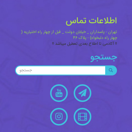
اطلاعات تماس
تهران - پاسداران _ خیابان دولت _ قبل از چهار راه اختیاریه (
چهار راه دلبخواه) - پلاک ۴۶
!! آکادمی تا اطلاع بعدی تعطیل میباشد !!
جستجو